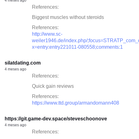
4 meses ago
References:
Biggest muscles without steroids
References:
http://www.sc-
weiler1946.de/index.php/;focus=STRATP_co
x=entry:entry221011-080558;comments:1
silatdating.com
4 meses ago
References:
Quick gain reviews
References:
https://www.ttd.group/armandomann408
https://git.game-dev.space/steveschoonove
4 meses ago
References: