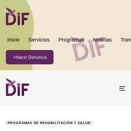
Inicio
Servicios
Programas
Noticias
Tran
+Hacer Denuncia
To
na
PUBLISHED
Author
Published
IN:
on:
PROGRAMAS DE REHABILITACIÓN Y SALUD