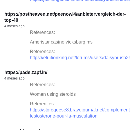
https://postheaven.net/peenowl4/anbietervergleich-der-
top-40
4 meses ago
References:
Ameristar casino vicksburg ms
References:
https://etuitionking.net/forums/users/daisybrush3
https://pads.zapf.in/
4 meses ago
References:
Women using steroids
References:
https://storegeese8.bravejournal.net/complement
testosterone-pour-la-musculation