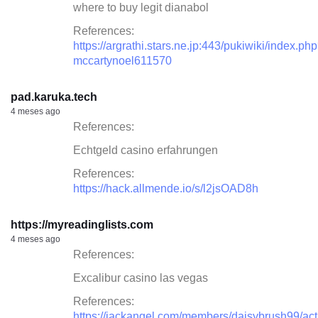
where to buy legit dianabol
References:
https://argrathi.stars.ne.jp:443/pukiwiki/index.ph
mccartynoel611570
pad.karuka.tech
4 meses ago
References:
Echtgeld casino erfahrungen
References:
https://hack.allmende.io/s/l2jsOAD8h
https://myreadinglists.com
4 meses ago
References:
Excalibur casino las vegas
References:
https://jackangel.com/members/daisybrush99/act