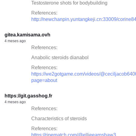
Testosterone shots for bodybuilding
References:
http://newchanpin.yuntangkeji.cn:33009/corine
gitea.kamisama.ovh
4 meses ago
References:
Anabolic steroids dianabol
References:
https://we2gotgame.com/videos/@ceciljacob640
page=about
https://git.gasshog.fr
4 meses ago
References:
Characteristics of steroids
References:
https://ripematch.com/@ellieearnshaw3