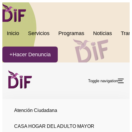
Skip links
Skip to content
Inicio
Servicios
Programas
Noticias
Tran
+Hacer Denuncia
Toggle navigation
PUBLISHED
Author
Published
IN:
on:
Atención Ciudadana
PROGRAMAS DE REHABILITACIÓN Y SALUD
Refuerza DIF El
CASA HOGAR DEL ADULTO MAYOR