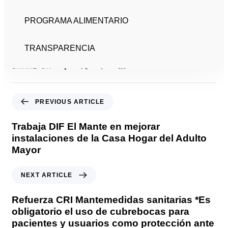
colonia Miguel Alemán, o se comunique al teléfono
PROGRAMA ALIMENTARIO
831 161 7767 para solicitarlo.
TRANSPARENCIA
SHARE ON
Previous Article
PREVIOUS ARTICLE
Trabaja DIF El Mante en mejorar
instalaciones de la Casa Hogar del Adulto
Mayor
Next Article
NEXT ARTICLE
Refuerza CRI Mantemedidas sanitarias​ *Es
obligatorio el uso de cubrebocas para
pacientes y usuarios como protección ante