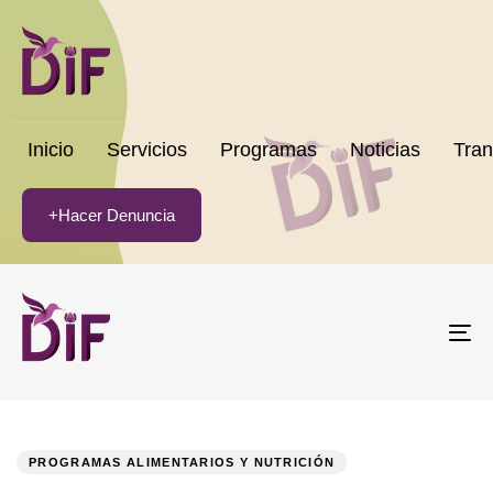
Inicio
Servicios
Programas
Noticias
Tran
+Hacer Denuncia
To
na
PUBLISHED
Author
Published
IN:
on:
PROGRAMAS ALIMENTARIOS Y NUTRICIÓN