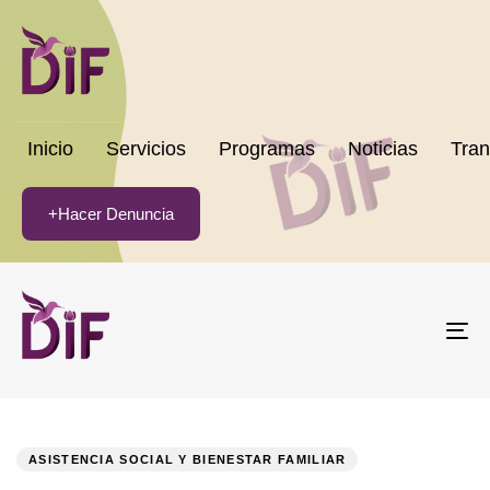
Inicio
Servicios
Programas
Noticias
Tran
+Hacer Denuncia
To
na
PUBLISHED
Author
Published
IN:
on:
ASISTENCIA SOCIAL Y BIENESTAR FAMILIAR