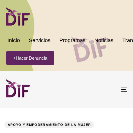
Inicio
Servicios
Programas
Noticias
Tran
+Hacer Denuncia
To
na
PUBLISHED
Author
Published
IN:
on:
APOYO Y EMPODERAMIENTO DE LA MUJER