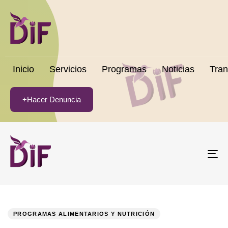
Inicio
Servicios
Programas
Noticias
Tran
+Hacer Denuncia
To
na
PUBLISHED
Author
Published
IN:
on:
PROGRAMAS ALIMENTARIOS Y NUTRICIÓN