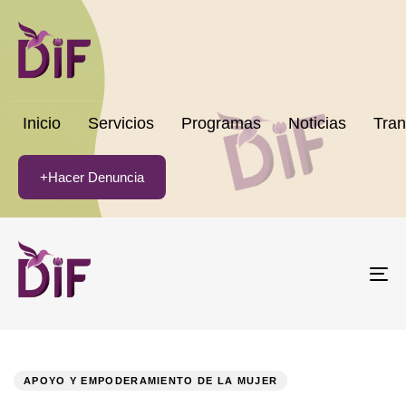
Inicio
Servicios
Programas
Noticias
Tran
+Hacer Denuncia
To
na
PUBLISHED
Author
Published
IN:
on:
APOYO Y EMPODERAMIENTO DE LA MUJER