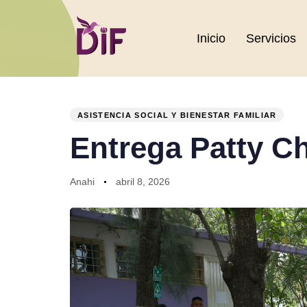
Inicio
Servicios
PUBLISHED
Author
Published
IN:
on:
ASISTENCIA SOCIAL Y BIENESTAR FAMILIAR
Entrega Patty C
Anahi
abril 8, 2026