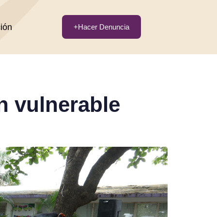
ción
+Hacer Denuncia
n vulnerable