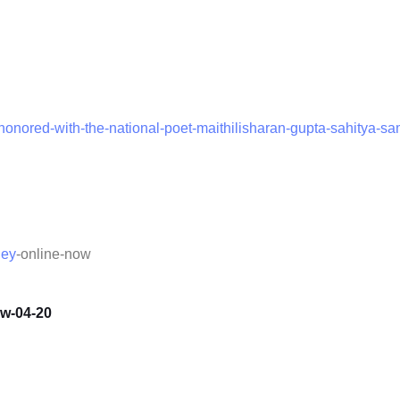
-honored-with-the-national-poet-maithilisharan-gupta-sahitya-
ney
-online-now
ew-04-20