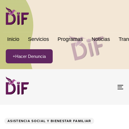
Inicio
Servicios
Programas
Noticias
Tran
+Hacer Denuncia
To
na
PUBLISHED
Author
Published
IN:
on:
ASISTENCIA SOCIAL Y BIENESTAR FAMILIAR