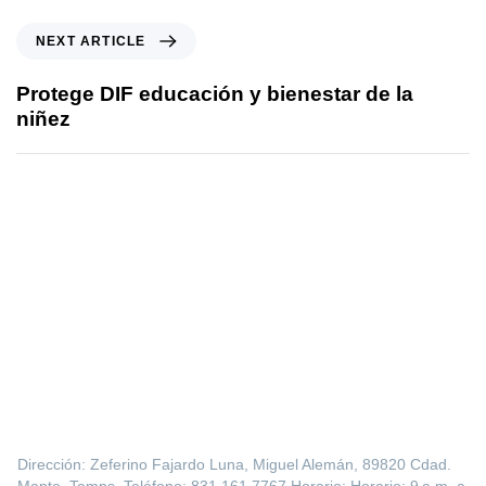
NEXT ARTICLE
Protege DIF educación y bienestar de la
niñez
Dirección: Zeferino Fajardo Luna, Miguel Alemán, 89820 Cdad.
Mante, Tamps. Teléfono: 831 161 7767 Horario: Horario: 9 a.m. a