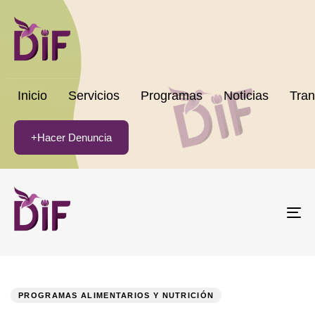
Inicio
Servicios
Programas
Noticias
Tran
+Hacer Denuncia
To
na
PUBLISHED
Author
Published
IN:
on:
PROGRAMAS ALIMENTARIOS Y NUTRICIÓN