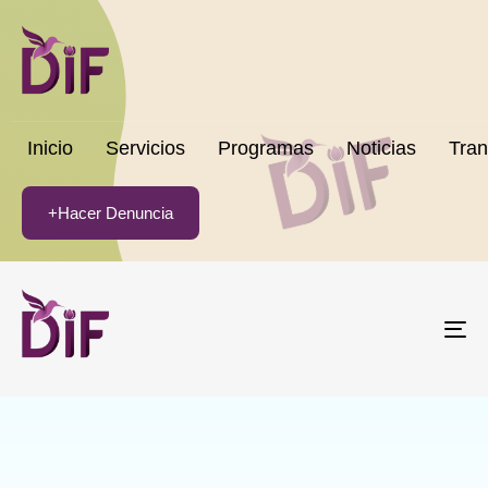
Inicio
Servicios
Programas
Noticias
Tran
+Hacer Denuncia
To
na