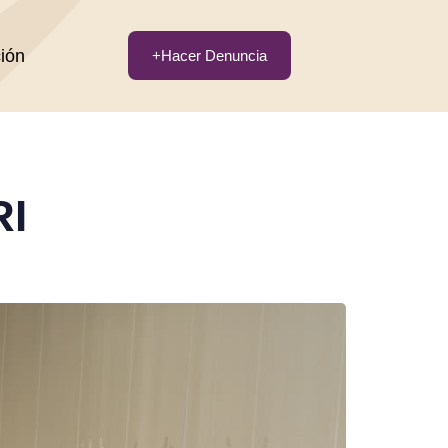
ción
+Hacer Denuncia
RI